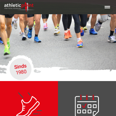
Training en tijden
Beginners clinic hardlopen
Clinic Maratho
Home
Nieuws
Agenda
E-mail