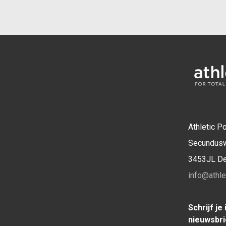
Athletic Po
Secundus
3453JL D
info@athlet
Schrijf je
nieuwsbri