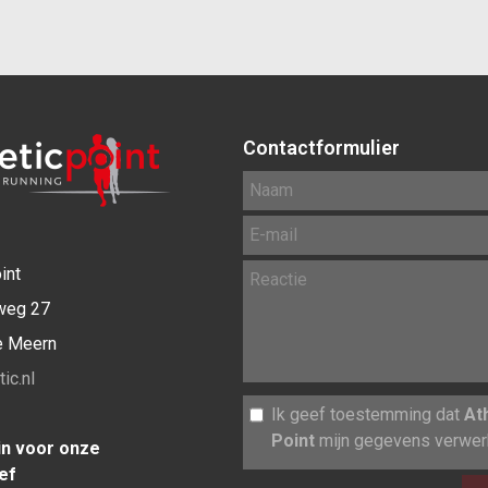
Contactformulier
int
weg 27
e Meern
ic.nl
Ik geef toestemming dat
At
Point
mijn gegevens verwerk
 in voor onze
ef