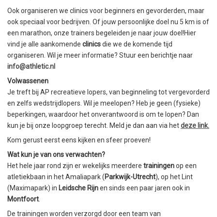
Ook organiseren we clinics voor beginners en gevorderden, maar
ook speciaal voor bedrijven. Of jouw persoonlijke doel nu 5 km is of
een marathon, onze trainers begeleiden je naar jouw doel!Hier
vind je alle aankomende
clinics
die we de komende tijd
organiseren. Wil je meer informatie? Stuur een berichtje naar
info@athletic.nl
Volwassenen
Je treft bij AP recreatieve lopers, van beginneling tot vergevorderd
en zelfs wedstrijdlopers. Wil je meelopen? Heb je geen (fysieke)
beperkingen, waardoor het onverantwoord is om te lopen? Dan
kun je bij onze loopgroep terecht. Meld je dan aan via het
deze link.
Kom gerust eerst eens kijken en sfeer proeven!
Wat kun je van ons verwachten?
Het hele jaar rond zijn er wekelijks meerdere
trainingen
op een
atletiekbaan in het Amaliapark (
Parkwijk-Utrecht
), op het Lint
(Maximapark) in
Leidsche Rijn
en sinds een paar jaren ook in
Montfoort
.
De trainingen worden verzorgd door een team van