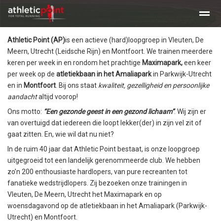
Athletic Point (AP)
Training en tijden
is een actieve (hard)loopgroep in Vleuten, De
Beginners clinic hardlopen
Clinic Maratho
Meern, Utrecht (Leidsche Rijn) en Montfoort. We trainen meerdere
keren per week in en rondom het prachtige
Maximapark,
een keer
per week op de
atletiekbaan in het Amaliapark
in Parkwijk-Utrecht
Home
Nieuws
Agenda
E-mail
en in
Montfoort
. Bij ons staat
kwaliteit, gezelligheid en persoonlijke
aandacht
altijd voorop!
Ons motto:
“Een gezonde geest in een gezond lichaam”
. Wij zijn er
van overtuigd dat iedereen die loopt lekker(der) in zijn vel zit of
gaat zitten. En, wie wil dat nu niet?
In de ruim 40 jaar dat Athletic Point bestaat, is onze loopgroep
uitgegroeid tot een landelijk gerenommeerde club. We hebben
zo’n 200 enthousiaste hardlopers, van pure recreanten tot
fanatieke wedstrijdlopers. Zij bezoeken onze trainingen in
Vleuten, De Meern, Utrecht het Maximapark en op
woensdagavond op de atletiekbaan in het Amaliapark (Parkwijk-
Utrecht) en Montfoort.