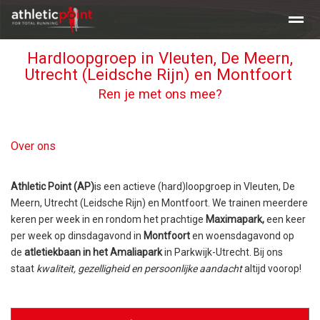
Hardloopgroep in Vleuten, De Meern,
Training en tijden
Beginners clinic hardlopen
Clinic Maratho
Utrecht (Leidsche Rijn) en Montfoort
Ren je met ons mee?
Home
Nieuws
Agenda
E-mail
Over ons
Athletic Point (AP)
is een actieve (hard)loopgroep in Vleuten, De
Meern, Utrecht (Leidsche Rijn) en Montfoort. We trainen meerdere
keren per week in en rondom het prachtige
Maximapark,
een keer
per week op dinsdagavond in
Montfoort
en woensdagavond op
de
atletiekbaan in het Amaliapark
in Parkwijk-Utrecht. Bij ons
staat
kwaliteit, gezelligheid en persoonlijke aandacht
altijd voorop!