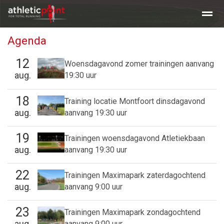
Agenda
Training en tijden
Beginners clinic hardlopen
Clinic Maratho
12
Woensdagavond zomer trainingen aanvang
aug.
19:30 uur
Home
Nieuws
Agenda
E-mail
18
Training locatie Montfoort dinsdagavond
aug.
aanvang 19:30 uur
19
Trainingen woensdagavond Atletiekbaan
aug.
aanvang 19:30 uur
22
Trainingen Maximapark zaterdagochtend
aug.
aanvang 9:00 uur
23
Trainingen Maximapark zondagochtend
aug.
aanvang 9:00 uur