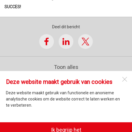
SUCCES!
Deel dit bericht
Toon alles
Deze website maakt gebruik van cookies
Athletic Point
Secundusweg 27
Deze website maakt gebruik van functionele en anonieme
3453 JL
De Meern
analytische cookies om de website correct te laten werken en
te verbeteren.
Open desktopversie
Ik begrijp het
Pencilpoint | creatief in vorm & inhoud |
Ziber DS4