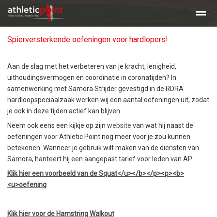
Spierversterkende oefeningen voor hardlopers!
Training en tijden
Beginners clinic hardlopen
Clinic Maratho
Aan de slag met het verbeteren van je kracht, lenigheid,
uithoudingsvermogen en coördinatie in coronatijden? In
Home
Nieuws
Agenda
E-mail
samenwerking met Samora Strijder gevestigd in de RDRA
hardloopspeciaalzaak werken wij een aantal oefeningen uit, zodat
je ook in deze tijden actief kan blijven.
Neem ook eens een kijkje op zijn
website
van wat hij naast de
oefeningen voor Athletic Point nog meer voor je zou kunnen
betekenen. Wanneer je gebruik wilt maken van de diensten van
Samora, hanteert hij een aangepast tarief voor leden van AP.
Klik hier een voorbeeld van de Squat</u></b></p><p><b>
<u>oefening
Klik hier voor de Hamstring Walkout