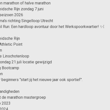
en marathon of halve marathon
idsche Rijn zondag 7 juni
seizoen 2026
a's richting Singelloop Utrecht
ail Run: Een hardloop avontuur door het Werkspoorkwartier! ✨🏃‍♂️
idsche Rijn
thletic Point
en
e Linschotenloop
ndag 21 juli locatie gewijzigd
g Bootcamp
en
beginners "start jij het nieuwe jaar ook sportief".
andigheden
met de marathon mastergroep
p 2023
 2024