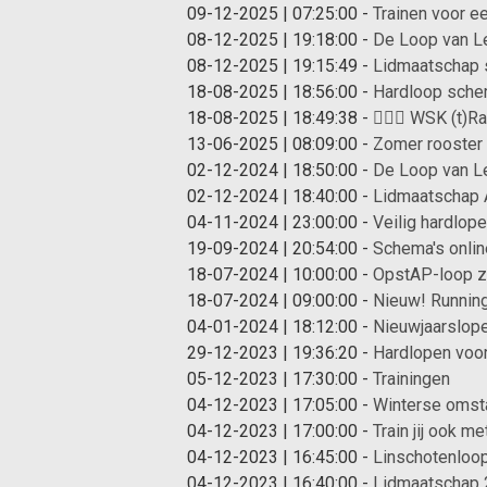
09-12-2025 | 07:25:00
-
Trainen voor e
08-12-2025 | 19:18:00
-
De Loop van Le
08-12-2025 | 19:15:49
-
Lidmaatschap 
18-08-2025 | 18:56:00
-
Hardloop schem
18-08-2025 | 18:49:38
-
🏃‍♀️✨ WSK (t)R
13-06-2025 | 08:09:00
-
Zomer rooster
02-12-2024 | 18:50:00
-
De Loop van Le
02-12-2024 | 18:40:00
-
Lidmaatschap A
04-11-2024 | 23:00:00
-
Veilig hardlop
19-09-2024 | 20:54:00
-
Schema's onlin
18-07-2024 | 10:00:00
-
OpstAP-loop zo
18-07-2024 | 09:00:00
-
Nieuw! Runnin
04-01-2024 | 18:12:00
-
Nieuwjaarslop
29-12-2023 | 19:36:20
-
Hardlopen voor 
05-12-2023 | 17:30:00
-
Trainingen
04-12-2023 | 17:05:00
-
Winterse omst
04-12-2023 | 17:00:00
-
Train jij ook 
04-12-2023 | 16:45:00
-
Linschotenloo
04-12-2023 | 16:40:00
-
Lidmaatschap