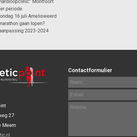
“hardloopclinic” Montfoort
er periode
ondag 16 juli Amelisweerd
 marathon gaan lopen?
aanpassing 2023-2024
Contactformulier
int
weg 27
e Meern
ic.nl