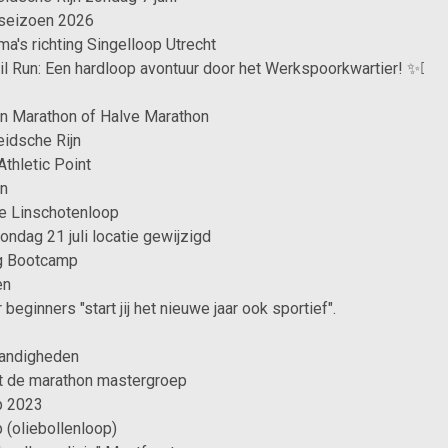
seizoen 2026
a's richting Singelloop Utrecht
ail Run: Een hardloop avontuur door het Werkspoorkwartier! ✨🏃‍♂️
en Marathon of Halve Marathon
idsche Rijn
thletic Point
en
e Linschotenloop
ndag 21 juli locatie gewijzigd
g Bootcamp
en
beginners "start jij het nieuwe jaar ook sportief".
andigheden
met de marathon mastergroep
p 2023
 (oliebollenloop)