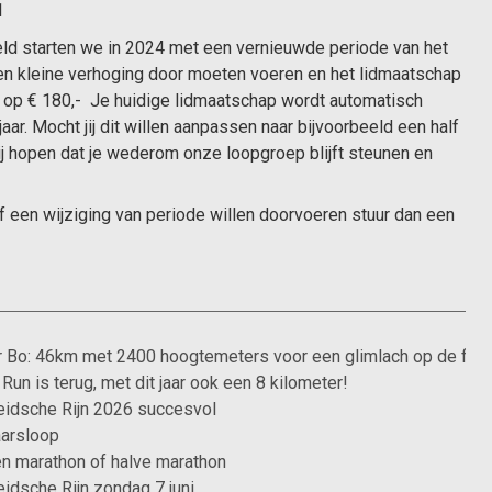
1
meld starten we in 2024 met een vernieuwde periode van het
n kleine verhoging door moeten voeren en het lidmaatschap
it op € 180,- Je huidige lidmaatschap wordt automatisch
ar. Mocht jij dit willen aanpassen naar bijvoorbeeld een half
 Wij hopen dat je wederom onze loopgroep blijft steunen en
f een wijziging van periode willen doorvoeren stuur dan een
 Bo: 46km met 2400 hoogtemeters voor een glimlach op de fiet
Run is terug, met dit jaar ook een 8 kilometer!
eidsche Rijn 2026 succesvol
aarsloop
en marathon of halve marathon
idsche Rijn zondag 7 juni