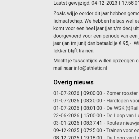
Laatst gewijzigd:
04-12-2023 | 17:58:0
Zoals wij je eerder dit jaar hebben ge
lidmaatschap. We hebben helaas wel ee
komt voor een heel jaar (jan t/m dec) u
doorgevoerd voor een periode van een ja
jaar (jan tm juni) dan betaald je € 95,-
lekker blijft trainen.
Mocht je tussentijds willen opzeggen o
mail naar
info@athletic.nl
Overig nieuws
01-07-2026 | 09:00:00
-
Zomer rooster
01-07-2026 | 08:30:00
-
Hardlopen voor
01-07-2026 | 08:01:00
-
De WSK (t)Rail 
23-06-2026 | 15:00:00
-
De Loop van L
03-01-2026 | 08:37:41
-
Routes nieuwj
09-12-2025 | 07:25:00
-
Trainen voor e
08-12-2025 | 19:18:00
-
De Loop van Le