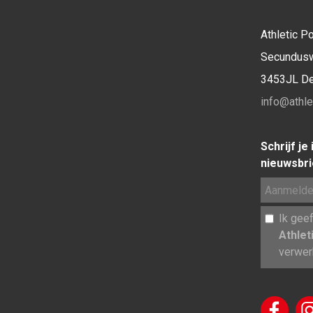
Athletic Po
Secundus
3453JL D
info@athlet
Schrijf je
nieuwsbri
Ik gee
Athlet
verwer