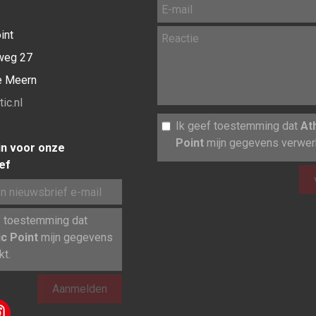
int
weg 27
e Meern
ic.nl
Ik geef toestemming dat
At
Point
mijn gegevens verwerk
 in voor onze
ef
f toestemming dat
ic Point
mijn gegevens
kt.