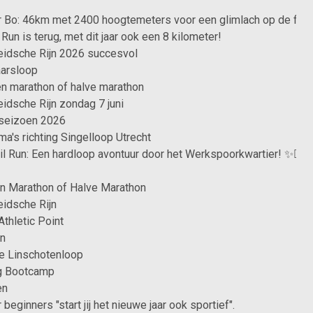
 Bo: 46km met 2400 hoogtemeters voor een glimlach op de fiet
Run is terug, met dit jaar ook een 8 kilometer!
eidsche Rijn 2026 succesvol
aarsloop
en marathon of halve marathon
idsche Rijn zondag 7 juni
seizoen 2026
a's richting Singelloop Utrecht
ail Run: Een hardloop avontuur door het Werkspoorkwartier! ✨🏃‍♂️
en Marathon of Halve Marathon
idsche Rijn
thletic Point
en
e Linschotenloop
g Bootcamp
en
beginners "start jij het nieuwe jaar ook sportief".