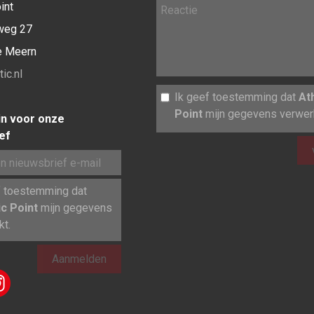
int
weg 27
e Meern
ic.nl
Ik geef toestemming dat
At
Point
mijn gegevens verwerk
 in voor onze
ef
f toestemming dat
ic Point
mijn gegevens
kt.