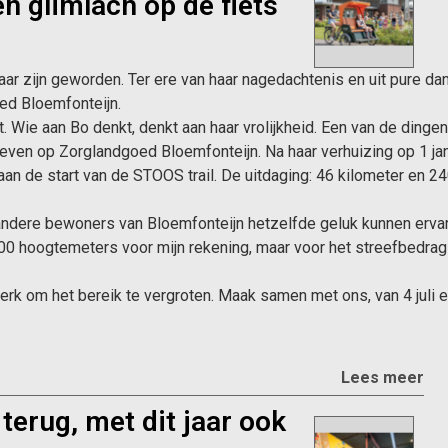
n glimlach op de fiets
aar zijn geworden. Ter ere van haar nagedachtenis en uit pure da
ed Bloemfonteijn.
ht. Wie aan Bo denkt, denkt aan haar vrolijkheid. Een van de di
leven op Zorglandgoed Bloemfonteijn. Na haar verhuizing op 1 ja
k aan de start van de STOOS trail. De uitdaging: 46 kilometer e
andere bewoners van Bloemfonteijn hetzelfde geluk kunnen ervare
0 hoogtemeters voor mijn rekening, maar voor het streefbedrag heb
netwerk om het bereik te vergroten. Maak samen met ons, van 4 j
Lees meer
terug, met dit jaar ook