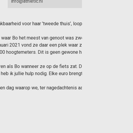
info@athletic.nl
nkbaarheid voor haar ’tweede thuis’, loop ik op die dag de loodz
ngen waar Bo het meest van genoot was zwemmen en fietsen. De vri
nuari 2021 vond ze daar een plek waar ze niet alleen werd verzo
n 2400 hoogtemeters. Dit is geen gewone hardloopwedstrijd: het i
n als Bo wanneer ze op de fiets zat. Daarom zamelen we geld in!
 ik jullie hulp nodig. Elke euro brengt ons dichter bij die prac
uli een dag waarop we, ter nagedachtenis aan Bo, iets prachtigs 