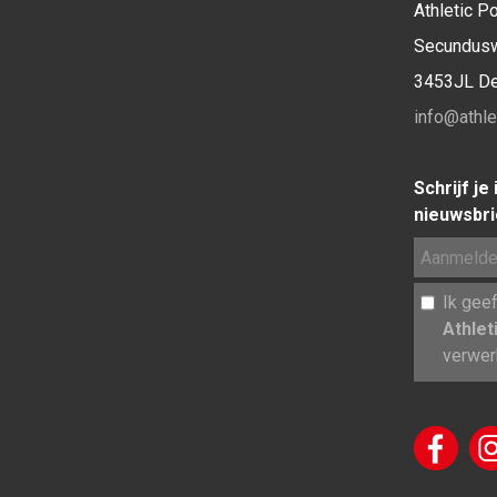
Athletic Po
Secundus
3453JL D
info@athlet
Schrijf je
nieuwsbri
Ik gee
Athlet
verwer