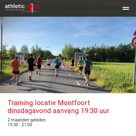
Training en tijden
Beginners clinic hardlopen
Clinic Maratho
Home
Nieuws
Agenda
E-mail
Training locatie Montfoort
dinsdagavond aanvang 19:30 uur
2 maanden geleden
19:30 - 21:00