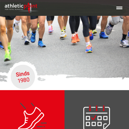
Training en tijden
Beginners clinic hardlopen
Clinic Maratho
Home
Nieuws
Agenda
E-mail