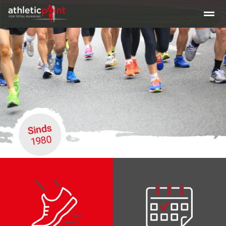
Training en tijden
Beginners clinic hardlopen
Clinic Maratho
Home
Nieuws
Agenda
E-mail